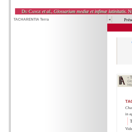
Du Cange
et al.
,
Glossarium mediæ et infimæ latinitatis
. N
«
Prés
«
Glo
ht
TA
Cha
in 
T
Vid