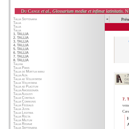
Du Cange
et al.
,
Glossarium mediæ et infimæ latinitatis
. N
«
Prés
7
«
Glo
htt
7.
T
vend
Cæs
H
A