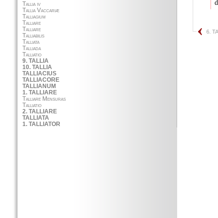
d
6. T