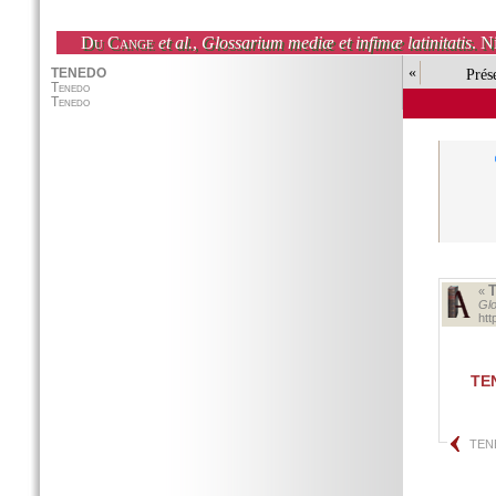
Du Cange
et al.
,
Glossarium mediæ et infimæ latinitatis
. N
«
Prés
«
Glo
ht
TE
TEN