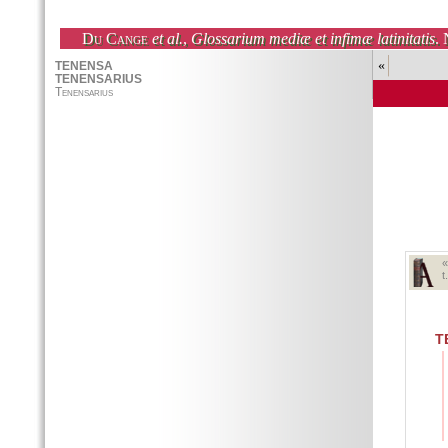
Du Cange
et al.
,
Glossarium mediæ et infimæ latinitatis
. 
«
t
T