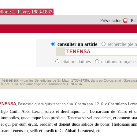
Niort : L. Favre, 1883-1887.
Présentation
Pub
consulter un article
recherche plein
citations latines
citations française
Tenensa
«
» (par les Bénédictins de St. Maur, 1733–1736), dans
du Cange
,
et al.
,
Glossariu
. 8, col. 057a.
http://ducange.enc.sorbonne.fr/TENENSA
ENENSA
, Possessio quam quis tenet ab alio. Charta ann. 1210. e Chartulario Lezat
Ego Guill. Abb. Lezat. solvo et derelinquo....... Bernardum de Vauro et
immobiles, quocumque loco prædicta Tenensa sit vel esse debet, et omnem sua
et qui per eum erunt, reddant et donent duos solidos de bonis Tholosanis an
suam Tenensam, scilicet prædicto G. Abbati Lezatensi, etc.