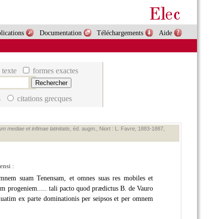
lications
Documentation
Téléchargements
Aide
 texte
formes exactes
s
citations grecques
m mediae et infimae latinitatis
, éd. augm., Niort : L. Favre, 1883‑1887,
ensi :
 omnem suam Tenensam, et omnes suas res mobiles et
m progeniem..... tali pacto quod prædictus B. de Vauro
nuatim ex parte dominationis per seipsos et per omnem