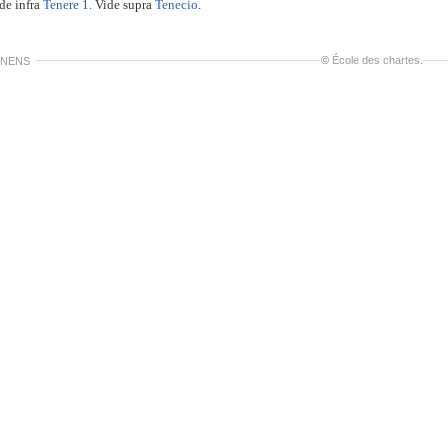
de infra
Tenere 1.
Vide supra
Tenecio
.
©
École des chartes
.
ENENS