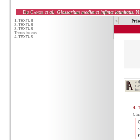
Du Cange
et al.
,
Glossarium mediæ et infimæ latinitatis
. N
«
Prés
«
Glo
ht
4.
T
Char
C
s
s