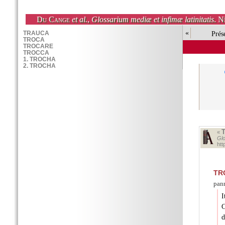
Du Cange
et al.
,
Glossarium mediæ et infimæ latinitatis
. N
«
Prés
«
Glo
ht
TR
pann
I
C
d