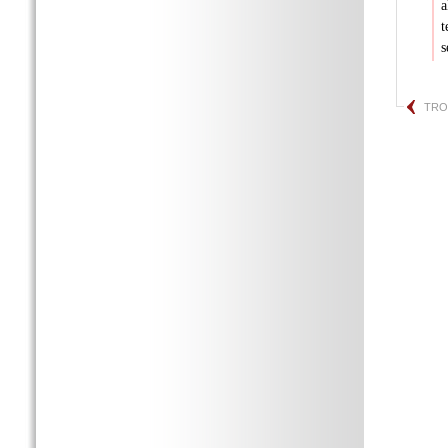
a
t
s
TRO