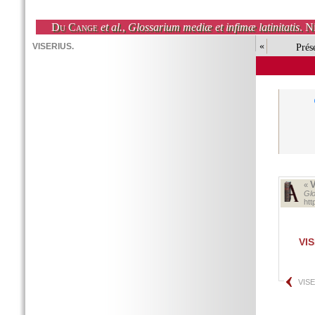
Du Cange
et al.
,
Glossarium mediæ et infimæ latinitatis
. N
«
Prés
«
Glo
ht
VI
VIS