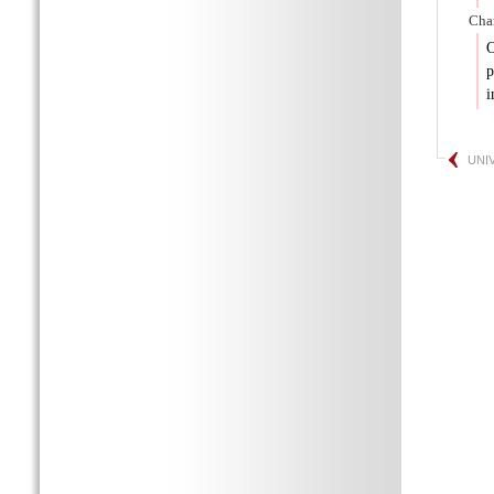
Char
O
p
i
UNI