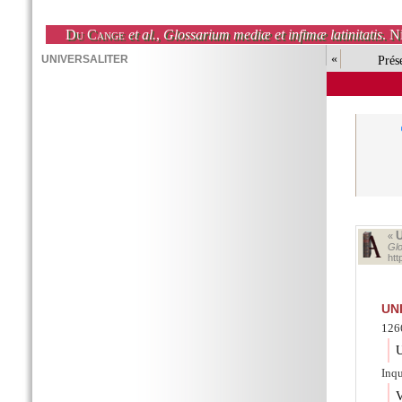
Du Cange
et al.
,
Glossarium mediæ et infimæ latinitatis
. N
«
Prés
«
Glo
ht
UN
1266
U
Inqu
V