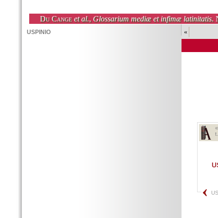
Du Cange
et al.
,
Glossarium mediæ et infimæ latinitatis
. 
«
t
U
U