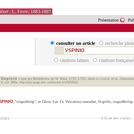
Niort : L. Favre, 1883-1887.
Présentation
Pub
consulter un article
recherche plein
citations latines
citations française
Uspinio
«
» (par les Bénédictins de St. Maur, 1733–1736), dans
du Cange
,
et al.
,
Glossarium
. 8, col. 388a.
http://ducange.enc.sorbonne.fr/VSPINIO
SPINIO
,
νεϰροδότης
, in Gloss. Lat. Gr. Vulcanius emendat,
Vespillo
,
νεϰροθάπτης
©
École des chartes
.
SONES