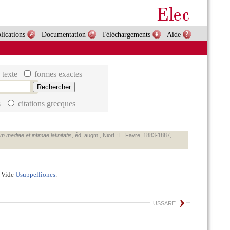
lications
Documentation
Téléchargements
Aide
 texte
formes exactes
s
citations grecques
 mediae et infimae latinitatis
, éd. augm., Niort : L. Favre, 1883‑1887,
. Vide
Usuppelliones
.
USSARE