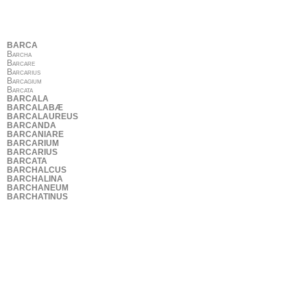
BARCA
Barcha
Barcare
Barcarius
Barcagium
Barcata
BARCALA
BARCALABÆ
BARCALAUREUS
BARCANDA
BARCANIARE
BARCARIUM
BARCARIUS
BARCATA
BARCHALCUS
BARCHALINA
BARCHANEUM
BARCHATINUS