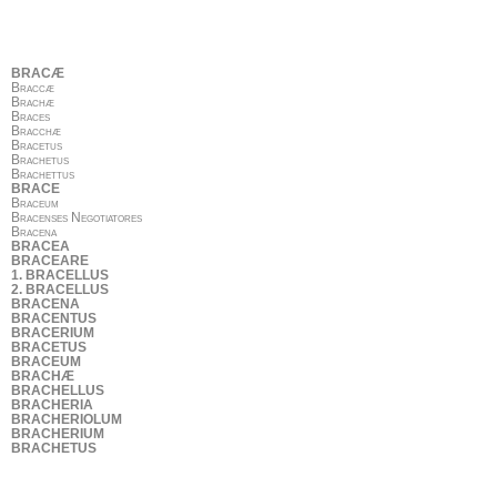
BRACÆ
Braccæ
Brachæ
Braces
Bracchæ
Bracetus
Brachetus
Brachettus
BRACE
Braceum
Bracenses Negotiatores
Bracena
BRACEA
BRACEARE
1. BRACELLUS
2. BRACELLUS
BRACENA
BRACENTUS
BRACERIUM
BRACETUS
BRACEUM
BRACHÆ
BRACHELLUS
BRACHERIA
BRACHERIOLUM
BRACHERIUM
BRACHETUS