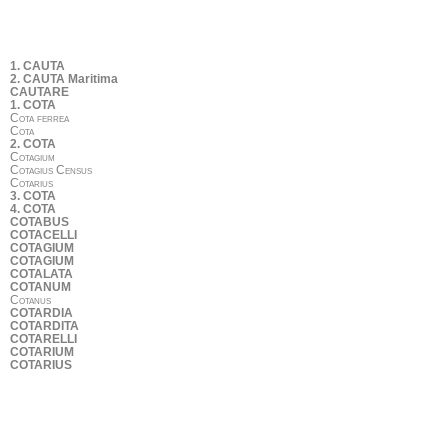
1. CAUTA
2. CAUTA Maritima
CAUTARE
1. COTA
Cota ferrea
Cota
2. COTA
Cotagium
Cotagius Census
Cotarius
3. COTA
4. COTA
COTABUS
COTACELLI
COTAGIUM
COTAGIUM
COTALATA
COTANUM
Cotanus
COTARDIA
COTARDITA
COTARELLI
COTARIUM
COTARIUS