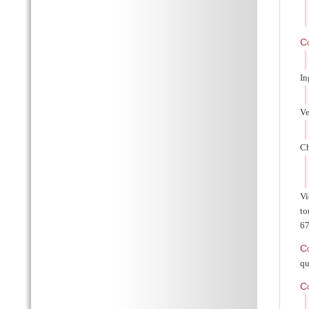
C
In
Ve
Ch
Vi
to
6
C
q
C