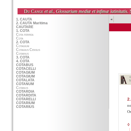
Du Cange
et al.
,
Glossarium mediæ et infimæ latinitatis
. 
«
h
2.
no
Os
◊