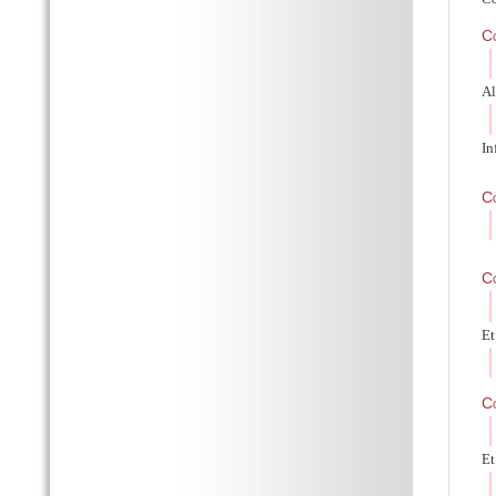
C
Al
In
C
C
Et
C
Et