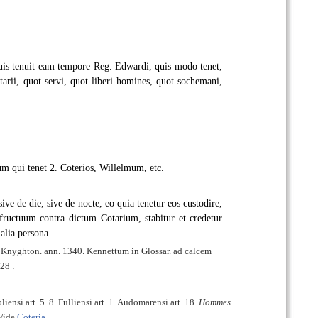
quis tenuit eam tempore Reg. Edwardi, quis modo tenet,
arii, quot servi, quot liberi homines, quot sochemani,
um qui tenet 2. Coterios, Willelmum, etc.
 sive de die, sive de nocte, eo quia tenetur eos custodire,
 fructuum contra dictum Cotarium, stabitur et credetur
alia persona.
et Knyghton. ann. 1340. Kennettum in Glossar. ad calcem
28 :
iensi art. 5. 8. Fulliensi art. 1. Audomarensi art. 18.
Hommes
 Vide
Coteria
.