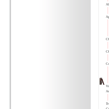
Al
Ap
Ch
Ch
Co
V
An
Te
Co