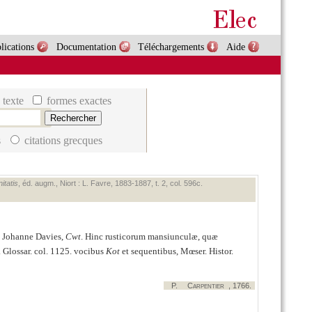
lications
Documentation
Téléchargements
Aide
 texte
formes exactes
s
citations grecques
itatis
, éd. augm., Niort : L. Favre, 1883‑1887, t. 2, col. 596c.
x Johanne Davies,
Cwt
. Hinc rusticorum mansiunculæ, quæ
. Glossar. col. 1125. vocibus
Kot
et sequentibus, Mœser. Histor.
P.
Carpentier
, 1766.