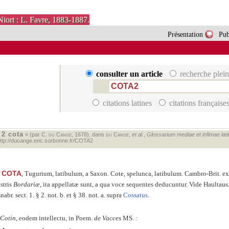
Niort : L. Favre, 1883-1887.
Présentation
Pub
consulter un article
recherche plein
citations latines
citations française
2 cota
«
» (par C.
du Cange
, 1678), dans
du Cange
,
et al.
,
Glossarium mediae et infimae latin
ttp://ducange.enc.sorbonne.fr/COTA2
COTA
, Tugurium, latibulum, a Saxon. Cote, spelunca, latibulum. Cambro-Brit. e
stris
Bordariæ
, ita appellatæ sunt, a qua voce sequentes deducuntur. Vide Haultaus
nabr. sect. 1. § 2. not. b. et § 38. not. a. supra
Cossatus
.
Cotin
, eodem intellectu, in Poem.
de Vacces
MS. :