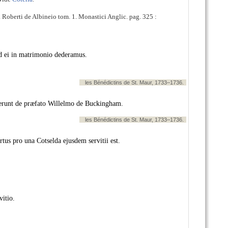
h. Roberti de Albineio tom. 1. Monastici Anglic. pag. 325 :
od ei in matrimonio dederamus.
les Bénédictins de St. Maur, 1733–1736.
uerunt de præfato Willelmo de Buckingham.
les Bénédictins de St. Maur, 1733–1736.
us pro una Cotselda ejusdem servitii est.
itio.