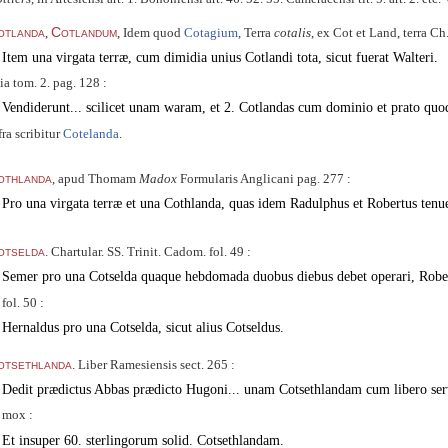
otlanda
Cotlandum
,
, Idem quod
Cotagium
, Terra
cotalis
, ex Cot et Land, terra C
Item una virgata terræ, cum dimidia unius Cotlandi tota, sicut fuerat Walteri.
ia tom. 2. pag. 128 :
Vendiderunt... scilicet unam waram, et 2. Cotlandas cum dominio et prato qu
fra scribitur
Cotelanda
.
othlanda
, apud Thomam
Madox
Formularis Anglicani pag. 277 :
Pro una virgata terræ et una Cothlanda, quas idem Radulphus et Robertus ten
otselda
. Chartular. SS. Trinit. Cadom. fol. 49 :
Semer pro una Cotselda quaque hebdomada duobus diebus debet operari, Robert
 fol. 50 :
Hernaldus pro una Cotselda, sicut alius Cotseldus.
otsethlanda
. Liber Ramesiensis sect. 265 :
Dedit prædictus Abbas prædicto Hugoni... unam Cotsethlandam cum libero serv
 mox :
Et insuper 60. sterlingorum solid. Cotsethlandam.