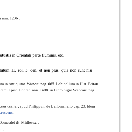
i ann. 1236 :
uatis in Orientali parte fluminis, etc.
utum 11. sol. 3. den. et non plus, quia non sunt nisi
um in Antiquitat. Warwic. pag. 665. Lobinellum in Hist. Britan.
mi Episc. Eborac. ann. 1498. in Libro nigro Scaccarii pag.
Cens cottier
, apud Philippum de Bellomanerio cap. 23. Idem
crescens
.
 Domesdei tit. Midlesex. :
uis.