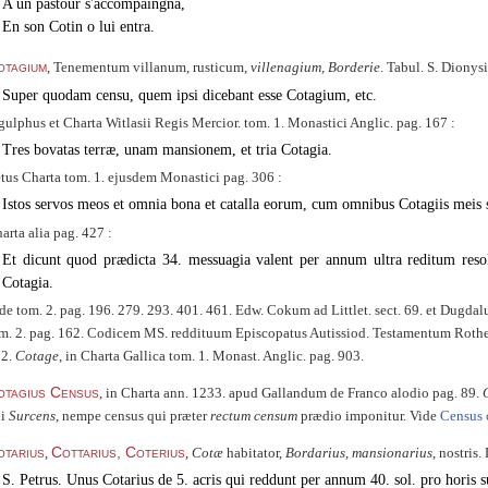
A un pastour s'accompaingna,
En son Cotin o lui entra.
otagium
, Tenementum villanum, rusticum,
villenagium, Borderie
. Tabul. S. Dionysi
Super quodam censu, quem ipsi dicebant esse Cotagium, etc.
gulphus et Charta Witlasii Regis Mercior. tom. 1. Monastici Anglic. pag. 167 :
Tres bovatas terræ, unam mansionem, et tria Cotagia.
tus Charta tom. 1. ejusdem Monastici pag. 306 :
Istos servos meos et omnia bona et catalla eorum, cum omnibus Cotagiis meis sit
arta alia pag. 427 :
Et dicunt quod prædicta 34. messuagia valent per annum ultra reditum resol
Cotagia.
de tom. 2. pag. 196. 279. 293. 401. 461. Edw. Cokum ad Littlet. sect. 69. et Dugdal
m. 2. pag. 162. Codicem MS. reddituum Episcopatus Autissiod. Testamentum Rothera
72.
Cotage
, in Charta Gallica tom. 1. Monast. Anglic. pag. 903.
otagius Census
, in Charta ann. 1233. apud Gallandum de Franco alodio pag. 89.
ui
Surcens
, nempe census qui præter
rectum censum
prædio imponitur. Vide
Census 
otarius
Cottarius, Coterius
,
,
Cotæ
habitator,
Bordarius, mansionarius
, nostris.
S. Petrus. Unus Cotarius de 5. acris qui reddunt per annum 40. sol. pro horis s