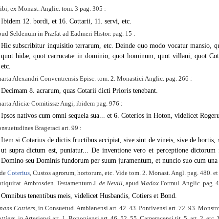
ibi, ex Monast. Anglic. tom. 3 pag. 305 :
Ibidem 12. bordi, et 16. Cottarii, 11. servi, etc.
ud Seldenum in Præfat ad Eadmeri Histor. pag. 15 :
Hic subscribitur inquisitio terrarum, etc. Deinde quo modo vocatur mansio, 
quot hidæ, quot carrucatæ in dominio, quot hominum, quot villani, quot Cott
etc.
arta Alexandri Conventrensis Episc. tom. 2. Monastici Anglic. pag. 266 :
Decimam 8. acrarum, quas Cotarii dicti Prioris tenebant.
arta Aliciæ Comitissæ Augi, ibidem pag. 976 :
Ipsos nativos cum omni sequela sua... et 6. Coterios in Hoton, videlicet Roger
nsuetudines Brageraci art. 99 :
Item si Cotarius de dictis fructibus accipiat, sive sint de vineis, sive de hortis,
ut supra dictum est, puniatur... De inventione vero et perceptione dictorum
Domino seu Dominis fundorum per suum juramentum, et nuncio
suo cum una 
ide
Coterius
, Custos agrorum, hortorum, etc. Vide tom. 2. Monast. Angl. pag. 480. 
tiquitat. Ambrosden. Testamentum J.
de Nevill
, apud
Madox
Formul. Anglic. pag. 4
Omnibus tenentibus meis, videlicet Husbandis, Cotiers et Bond.
nans Cottiers
, in Consuetud. Ambianensi art. 42. 43. Pontivensi art. 72. 93. Monstrol
ttiers
, in Artesiensi art. 1. Bononiensi art. 46. 52. 55. Cameracensi tit. 5. art. 2. etc.