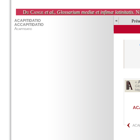
Du Cange
et al.
,
Glossarium mediæ et infimæ latinitatis
. N
«
Prés
«
Glo
ht
AC
ACA