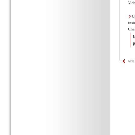
Vid
◊
Un
insi
Char
I
p
AIS