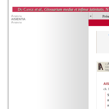
Du Cange
et al.
,
Glossarium mediæ et infimæ latinitatis
. N
«
Prés
«
Glo
htt
AI
ch. 
S
m
a