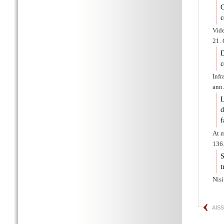
C
c
Vid
21. 
D
c
Infr
ann.
L
d
f
At m
136.
S
t
Nis
AIS