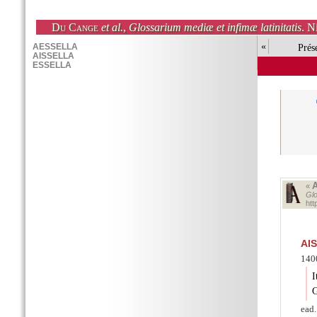
Du Cange
et al.
,
Glossarium mediæ et infimæ latinitatis
. N
«
Prés
«
Glo
ht
AI
1400
I
G
ead.