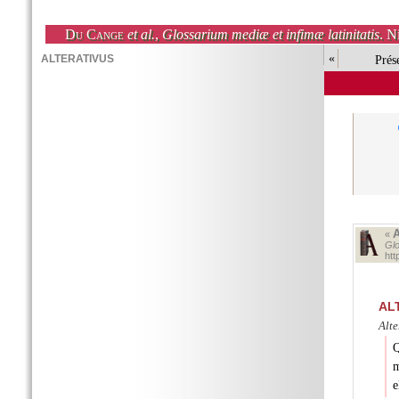
Du Cange
et al.
,
Glossarium mediæ et infimæ latinitatis
. N
«
Prés
«
Glo
ht
AL
Alte
Q
e