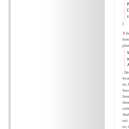
P
D
r
]
◊
In
for
plan
S
m
A
. Q
foc
sit,
Saxo
Somn
ide
soli
And
eri
ex,