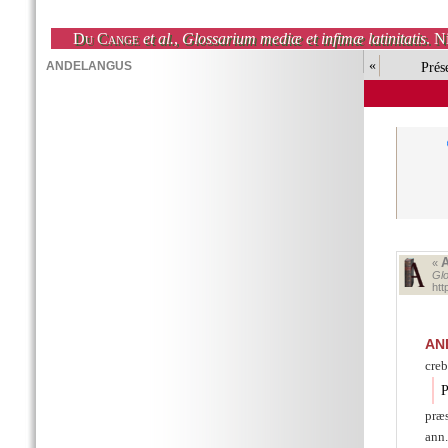
Du Cange
et al.
,
Glossarium mediæ et infimæ latinitatis
. N
«
Prés
«
Glo
ht
AN
creb
P
præs
ann.