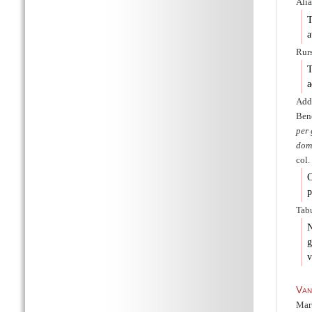
Ali
T
a
Rur
T
a
Adde
Bene
per 
dom
col.
C
p
Tabu
N
g
v
Van
Mart