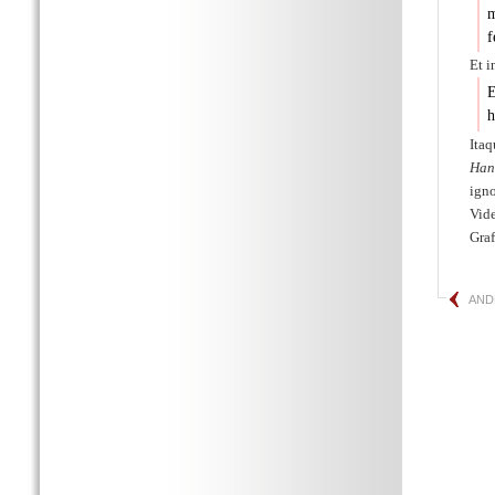
m
f
Et i
E
h
Ita
Han
igno
Vide
Graf
AND