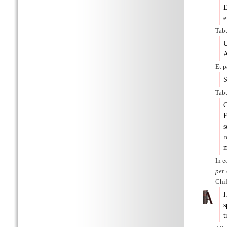
D
e
Tab
U
A
Et p
S
Tabu
C
F
s
r
m
In e
per
Chif
s
t