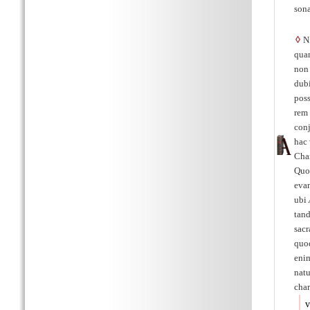
sona
◊
Ni
qua
non 
dub
poss
rem
con
hac
Char
Quo
evan
ubi
tan
sacr
quoq
enim
natu
char
v