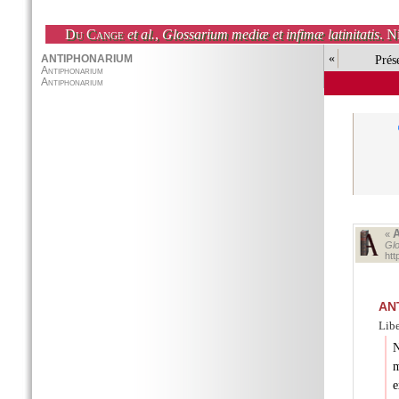
Du Cange
et al.
,
Glossarium mediæ et infimæ latinitatis
. N
«
Prés
«
Glo
ht
AN
Lib
N
m
e