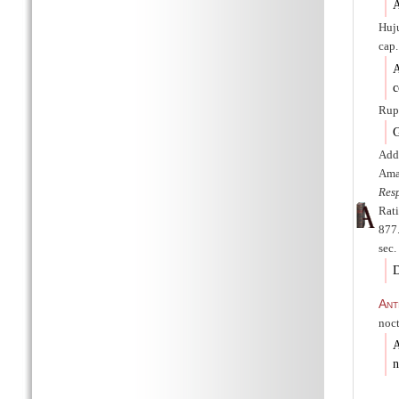
A
Huju
cap.
A
c
Rupe
G
Add
Ama
Res
Rat
877.
sec.
D
Ant
noct
A
n