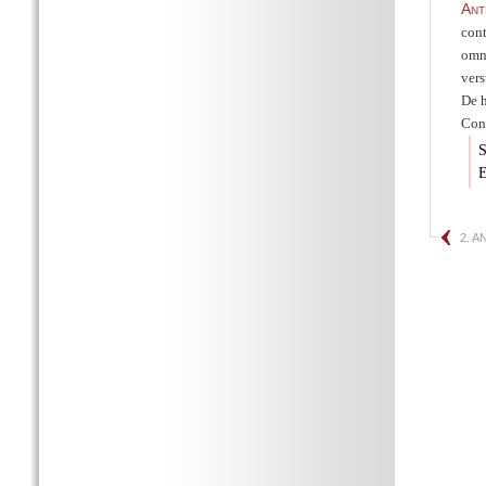
Ant
cont
omni
ver
De 
Con
S
E
2. 