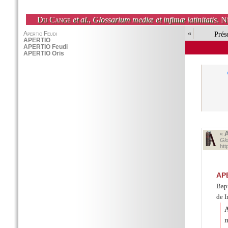
Du Cange
et al.
,
Glossarium mediæ et infimæ latinitatis
. N
«
Prés
«
Glo
ht
AP
Bapt
de I
A
m