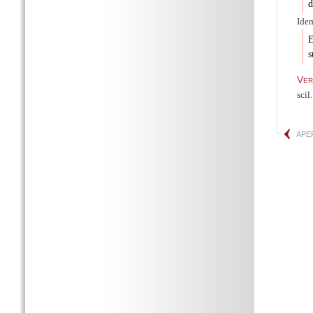
d
Idem
E
s
Ver
scil
APE