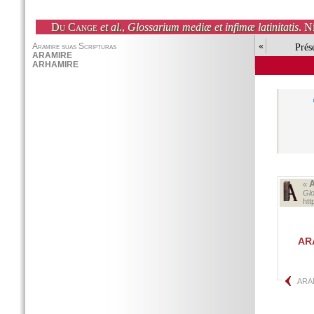
Du Cange
et al.
,
Glossarium mediæ et infimæ latinitatis
. N
«
Prés
«
Glo
ht
AR
ARA