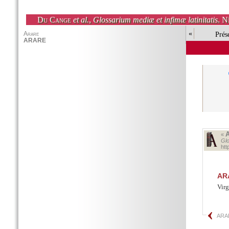
Du Cange
et al.
,
Glossarium mediæ et infimæ latinitatis
. N
«
Prés
«
Glo
ht
AR
Virg
ARA