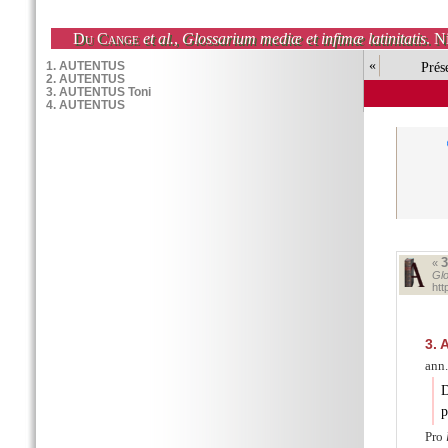
Du Cange
et al.
,
Glossarium mediæ et infimæ latinitatis
. N
«
Prés
«
Glo
ht
3.
A
ann.
D
p
Pro