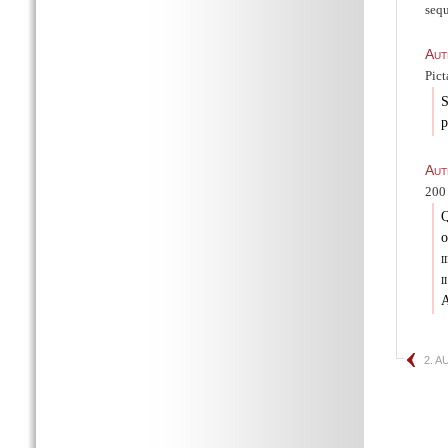
sequ
Aut
Pict
S
p
Aut
200 
o
i
i
A
2. 