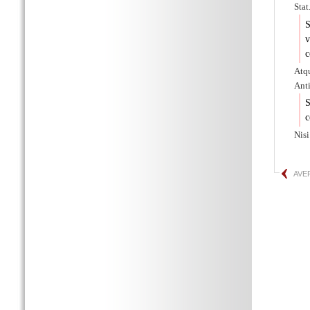
Stat
S
v
c
Atq
Anti
S
c
Nisi
AVE