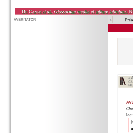
Du Cange
et al.
,
Glossarium mediæ et infimæ latinitatis
. N
«
Prés
«
Glo
ht
AV
Cha
loqu
N
m