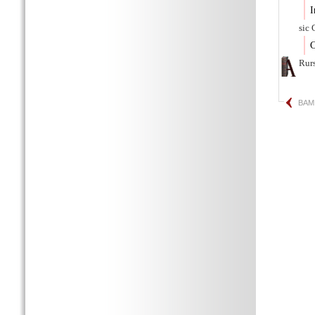
I
sic 
C
Rur
BAM