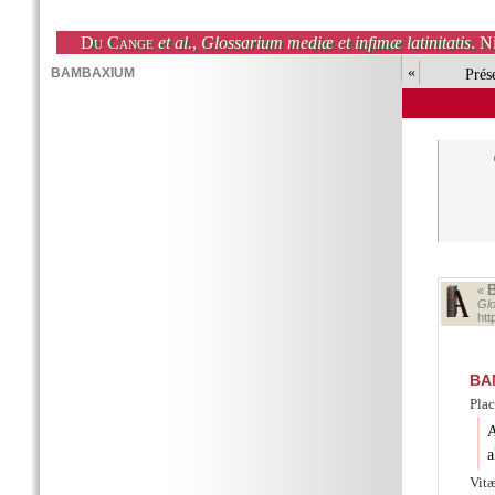
Du Cange
et al.
,
Glossarium mediæ et infimæ latinitatis
. N
«
Prés
«
Glo
ht
BA
Plac
A
a
Vitæ