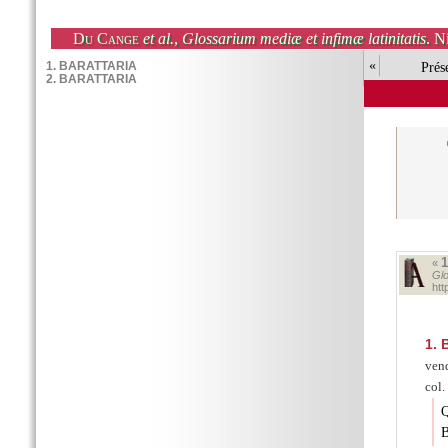
Du Cange
et al.
,
Glossarium mediæ et infimæ latinitatis
. N
«
Prés
«
Glo
ht
1.
B
vend
col.
Q
B