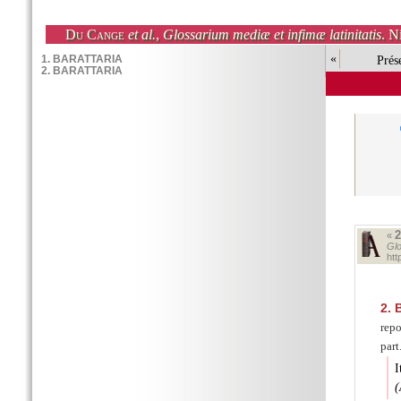
Du Cange
et al.
,
Glossarium mediæ et infimæ latinitatis
. N
«
Prés
«
Glo
ht
2.
B
repo
part
(