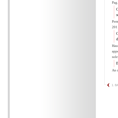
Pag.
O
s
Perm
201 
O
d
Hau
appe
sole
E
An 
1. 