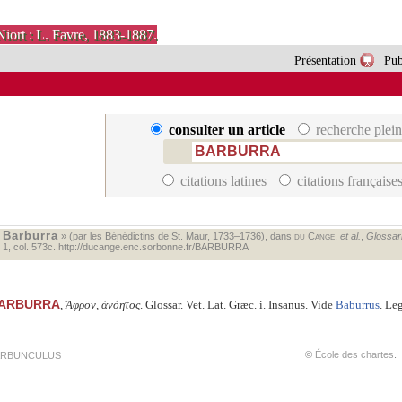
Niort : L. Favre, 1883-1887.
Présentation
Pub
consulter un article
recherche plein
citations latines
citations française
Barburra
«
» (par les Bénédictins de St. Maur, 1733–1736), dans
du Cange
,
et al.
,
Glossari
. 1, col. 573c.
http://ducange.enc.sorbonne.fr/BARBURRA
ARBURRA
,
Ἄφρον, ἀνόητος
. Glossar. Vet. Lat. Græc. i. Insanus. Vide
Baburrus
. Le
©
École des chartes
.
ARBUNCULUS