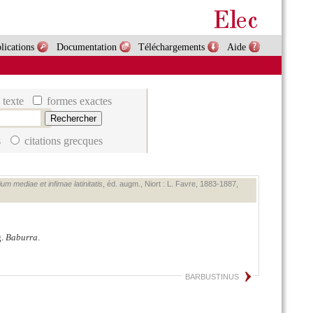
lications
Documentation
Téléchargements
Aide
 texte
formes exactes
s
citations grecques
um mediae et infimae latinitatis
, éd. augm., Niort : L. Favre, 1883‑1887,
g.
Baburra
.
BARBUSTINUS