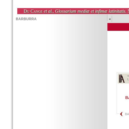
Du Cange
et al.
,
Glossarium mediæ et infimæ latinitatis
. 
«
t
B
B