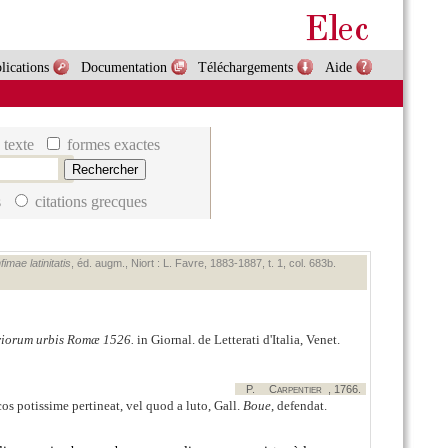
lications
Documentation
Téléchargements
Aide
 texte
formes exactes
s
citations grecques
imae latinitatis
, éd. augm., Niort : L. Favre, 1883‑1887, t. 1, col. 683b.
eriorum urbis Romæ 1526.
in Giornal. de Letterati d'Italia, Venet.
P.
Carpentier
, 1766.
os potissime pertineat, vel quod a luto, Gall.
Boue
, defendat.