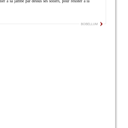
er a sa jambe par dessus ses soliers, pour resister à la
BOBELLUM