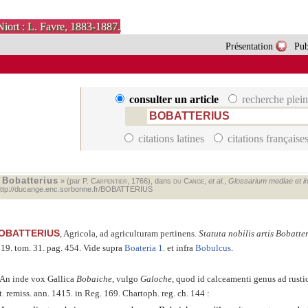
Niort : L. Favre, 1883-1887.
Présentation
Pub
consulter un article
recherche plein
citations latines
citations française
Bobatterius
«
» (par P.
Carpentier
, 1766), dans
du Cange
,
et al.
,
Glossarium mediae et inf
ttp://ducange.enc.sorbonne.fr/BOBATTERIUS
OBATTERIUS
, Agricola, ad agriculturam pertinens.
Statuta nobilis artis Bobatt
19. tom. 31. pag. 454. Vide supra
Boateria 1.
et infra
Bobulcus
.
An inde vox Gallica
Bobaiche
, vulgo
Galoche
, quod id calceamenti genus ad rustic
t. remiss. ann. 1415. in Reg. 169. Chartoph. reg. ch. 144 :