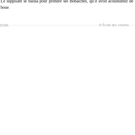
Le suppliant se baissa pour prendre ses Bobaiches, qu'il avoit acoustumez de li
boue.
©
École des chartes
.
 BOBA