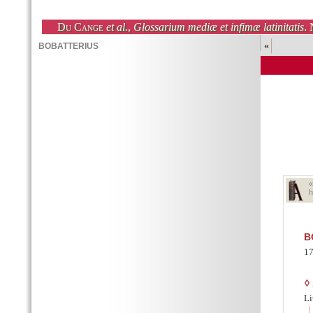
Du Cange
et al.
,
Glossarium mediæ et infimæ latinitatis
. 
«
h
B
17
◊
Li