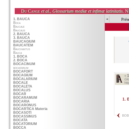
Du Cange
et al.
,
Glossarium mediæ et infimæ latinitatis
. N
«
Prés
«
Glo
ht
1.
BOB