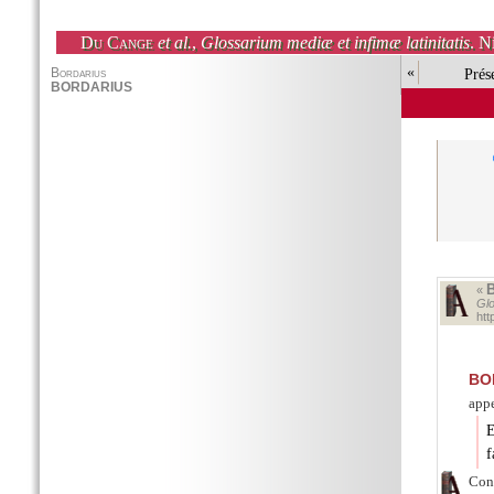
Du Cange
et al.
,
Glossarium mediæ et infimæ latinitatis
. N
«
Prés
«
Glo
ht
BO
appe
E
f
Cons