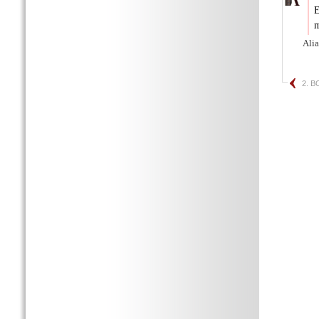
E
m
Alia
2. 