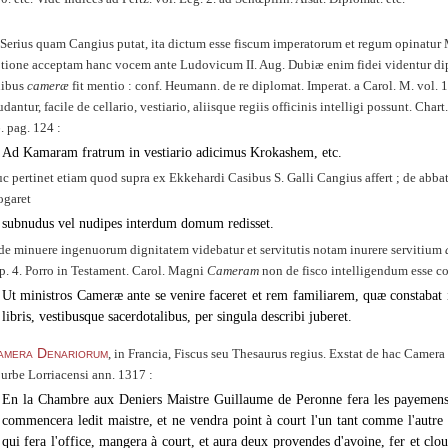
Serius quam Cangius putat, ita dictum esse fiscum imperatorum et regum opinatur Mur
tione acceptam hanc vocem ante Ludovicum II. Aug. Dubiæ enim fidei videntur dip
ibus
cameræ
fit mentio : conf. Heumann. de re diplomat. Imperat. a Carol. M. vol.
udantur, facile de cellario, vestiario, aliisque regiis officinis intelligi possunt. Cha
. pag. 124 :
Ad Kamaram fratrum in vestiario adicimus Krokashem, etc.
c pertinet etiam quod supra ex Ekkehardi Casibus S. Galli Cangius affert ; de abb
ogaret
subnudus vel nudipes interdum domum redisset.
de minuere ingenuorum dignitatem videbatur et servitutis notam inurere servitium
p. 4. Porro in Testament. Carol.
Magni
Cameram
non de fisco intelligendum esse co
Ut ministros Cameræ ante se venire faceret et rem familiarem, quæ constabat in
libris, vestibusque sacerdotalibus, per singula describi juberet.
amera Denariorum
, in Francia, Fiscus seu Thesaurus regius. Exstat de hac Camer
 urbe Lorriacensi ann. 1317 :
En la Chambre aux Deniers Maistre Guillaume de Peronne fera les payemens 
commencera ledit maistre, et ne vendra point à court l'un tant comme l'autre fer
qui fera l'office, mangera à court, et aura deux provendes d'avoine, fer et clo