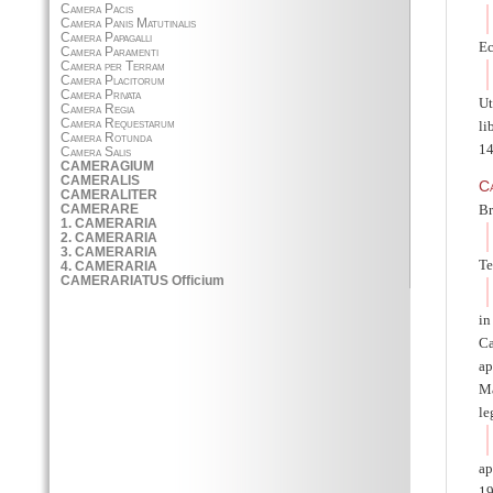
Ec
Ut
li
14
C
Br
Te
in
Ca
ap
Ma
le
ap
19