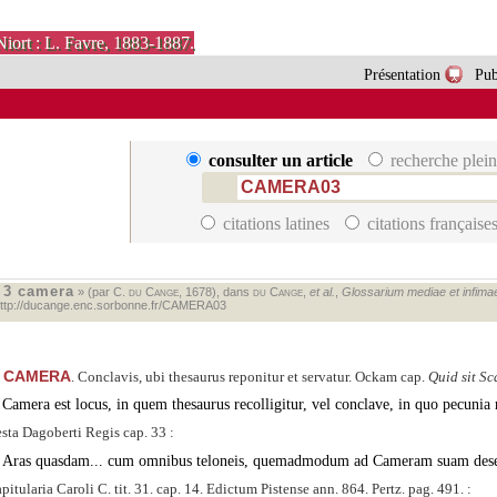
Niort : L. Favre, 1883-1887.
Présentation
Pub
consulter un article
recherche plein
citations latines
citations française
3 camera
«
» (par C.
du Cange
, 1678), dans
du Cange
,
et al.
,
Glossarium mediae et infimae l
ttp://ducange.enc.sorbonne.fr/CAMERA03
CAMERA
. Conclavis, ubi thesaurus reponitur et servatur. Ockam cap.
Quid sit S
Camera est locus, in quem thesaurus recolligitur, vel conclave, in quo pecunia 
sta Dagoberti Regis cap. 33 :
Aras quasdam... cum omnibus teloneis, quemadmodum ad Cameram suam deservi
pitularia Caroli C. tit. 31. cap. 14. Edictum Pistense ann. 864. Pertz. pag. 491. :