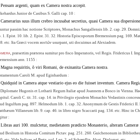
Pensam argenti, quam ex Camera nostra accepit.
kehardus Junior de Casibus S. Galli cap. 10 :
Camerarius suus illum crebro incusabat secretius, quasi Camera sua dispersione
untur passim hac notione Scriptores, Monachus Sangallensis lib. 2. cap. 29. Domnizo
b. 1. Epist. 10. lib. 2. Epist. 31. 32. Historia Episcoporum Bremensium pag. 169. M
8. etc. Ita Græci vocem
ϰοιτῶν
usurpant, uti docuimus ad Alexiadem.
amera
, præsertim præterea sumitur pro fisco Imperatoris, vel Regis. Fridericus I. Im
emensium ann. 1155 :
Magna requiritis, ô viri Romani, de exinanita Camera nostra.
stamentum Caroli M. apud Eginhardum :
Quidquid in Camera atque vestiario ejus eo die fuisset inventum. Camera Regi
 Diplomate Hugonis et Lotharii Regum Italiæ apud Joannem a Bosco in Vienna. Hac n
pitul. Caroli C. tit. 31. cap. 14. in Privilegio ejusdem Monachis Vedastinis concess
ud Ingulfum pag. 897. Helmodum lib. 1. cap. 32. Anonymum de Gestis Friderici I
tthæum Villaneum lib. 9. cap. 46. in libro nigro Scaccarii pag. 134. etc. Hinc in 
gitur :
Libras auri 100. mulctetur, medietatem prædicto Monasterio, alteram Cameræ n
ud Beslium in Historia Comitum Pictav. pag. 251. 260. Guichenonum in Bibliothec
0. etc. Vide Indices ad Pertz. vol. Leg. 2. ad Schœpflin. Alsat. Diplomat. etc.