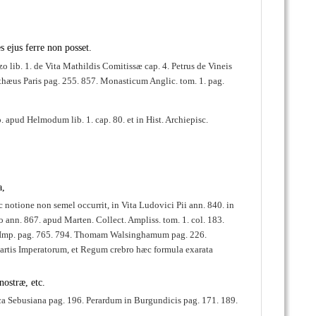
s ejus ferre non posset.
 lib. 1. de Vita Mathildis Comitissæ cap. 4. Petrus de Vineis
athæus Paris pag. 255. 857. Monasticum Anglic. tom. 1. pag.
p. apud Helmodum lib. 1. cap. 80. et in Hist. Archiepisc.
a,
otione non semel occurrit, in Vita Ludovici Pii ann. 840. in
o ann. 867. apud Marten. Collect. Ampliss. tom. 1. col. 183.
I. Imp. pag. 765. 794. Thomam Walsinghamum pag. 226.
Chartis Imperatorum, et Regum crebro hæc formula exarata
ostræ, etc.
a Sebusiana pag. 196. Perardum in Burgundicis pag. 171. 189.