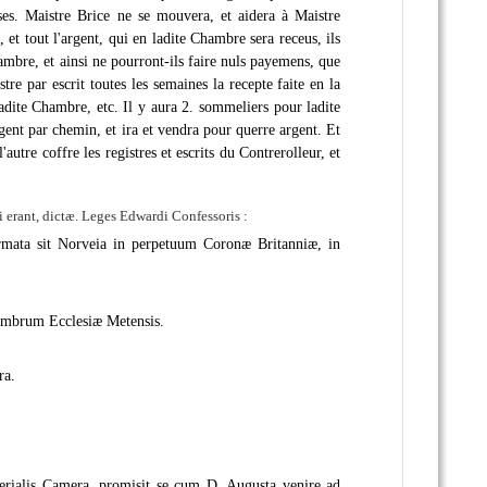
ses. Maistre Brice ne se mouvera, et aidera à Maistre
 et tout l'argent, qui en ladite Chambre sera receus, ils
ambre, et ainsi ne pourront-ils faire nuls payemens, que
tre par escrit toutes les semaines la recepte faite en la
adite Chambre, etc. Il y aura 2. sommeliers pour ladite
gent par chemin, et ira et vendra pour querre argent. Et
autre coffre les registres et escrits du Contrerolleur, et
ii erant, dictæ. Leges Edwardi Confessoris :
rmata sit Norveia in perpetuum Coronæ Britanniæ, in
membrum Ecclesiæ Metensis.
ra.
erialis Camera, promisit se cum D. Augusta venire ad