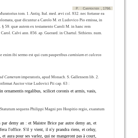
P.
Carpentier
, 1766.
atorius tom. 1. Antiq. Ital. med. ævi col. 932. nec fortasse ea
lomata, quæ dicuntur a Carolo M. et Ludovico Pio emissa, in
 1. § 59. quæ autem ex testamento Caroli M. in hanc rem
rt. Carol. Calvi ann. 856. ap. Guerard. in Chartul. Sithiens. num.
ate enim ibi sermo est qui cum pauperibus
camisiam et calceos
ad Cameram
imperatoris, apud Monach. S. Gallensem lib. 2.
nfirmat Auctor vitæ Ludovici Pii cap. 63 :
 ornamentis regalibus, scilicet coronis et armis, vasis,
a Statutum sequens Philippi Magni pro Hospitio regio, exaratum
par demy an : et Maistre Brice par autre demy an, et
a l'office. S'il y vient, il n'y prandra riens, et celuy,
u, et aura pour ses varlez, qui ne mangeront pas à court,