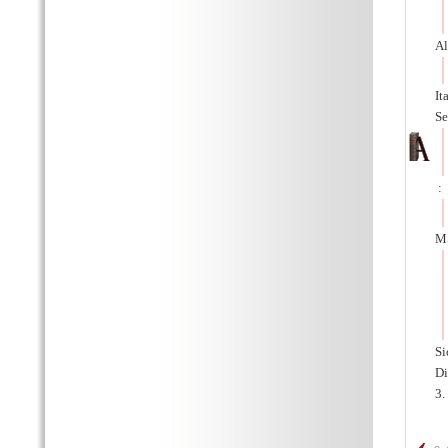
Al
It
Se
:
MS
Si
Di
3.