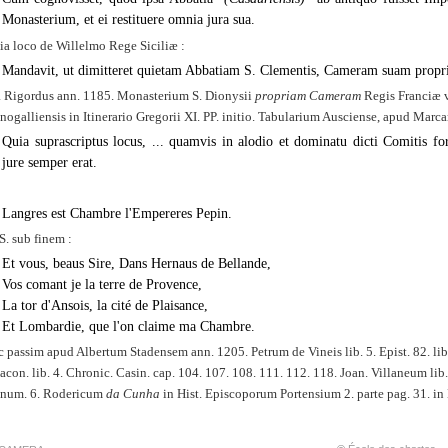
Monasterium, et ei restituere omnia jura sua.
ia loco de Willelmo Rege Siciliæ :
Mandavit, ut dimitteret quietam Abbatiam S. Clementis, Cameram suam propri
a Rigordus ann. 1185. Monasterium S. Dionysii
propriam Cameram
Regis Franciæ v
nogalliensis in Itinerario Gregorii XI. PP. initio. Tabularium Ausciense, apud Marcam 
Quia suprascriptus locus, ... quamvis in alodio et
dominatu dicti Comitis for
jure semper erat.
Langres est Chambre l'Empereres Pepin.
. sub finem :
Et vous, beaus Sire, Dans Hernaus de Bellande,
Vos comant je la terre de Provence,
La tor d'Ansois, la cité de Plaisance,
Et Lombardie, que l'on claime ma Chambre.
c passim apud Albertum Stadensem ann. 1205. Petrum de Vineis lib. 5. Epist. 82. lib.
acon. lib. 4. Chronic. Casin. cap. 104. 107. 108. 111. 112. 118. Joan. Villaneum lib
 num. 6. Rodericum
da Cunha
in Hist. Episcoporum Portensium 2. parte pag. 31. in 