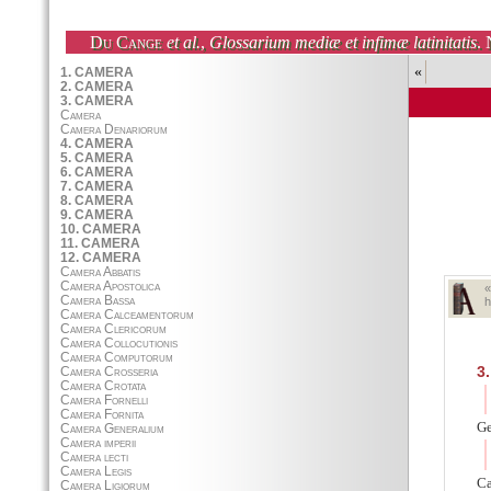
Du Cange
et al.
,
Glossarium mediæ et infimæ latinitatis
. 
«
h
3.
Ge
Ca