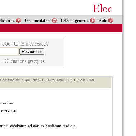
lications
Documentation
Téléchargements
Aide
 texte
formes exactes
s
citations grecques
atinitatis
, éd. augm., Niort : L. Favre, 1883‑1887, t. 2, col. 046a.
cacarium
:
reservatur.
ri videbatur, ad eorum basilicam tradidit.