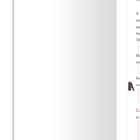
◊
no
qu
la
56
Hu
er
In
ca
C
in