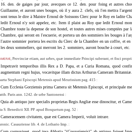
16. den. de gaiges par jour, avecques ce 12. den. pour foing et autres cho
Guillaume, et auront unes bouges, où il y aura 2. clefs, où l'en mettra l'argent,
sont tenus le dire à Maistre Ernoul de Soissons Clerc pour le Roy en ladite Ch
ledit Ernoul n'y soit appelez, etc. Item il plaist au Roy que ledit Ernoul mons
Chambre toute la depense de son hostel, et toutes autres mises comptées par l
Chambre, qui seront en l'escuerie, et portera un des sommiers les bouges à l'ar
l'autre sommier portera les escrits du Clerc de la Chambre en un coffre, et en l'
les deux sommeliers, qui merront les 2. sommiers, auront bouche à court, etc.
ameræ
, Provinciæ etiam, aut urbes, quæ immediate Principi suberant, et fisci propr
Impetravit temporibus illis Rex a D. Papa, et a Curia Romana, quod confi
augmentum regni hujus, vocavitque illam dictus Arthurus Cameram Britanniæ.
arta Stephani Episcopi Metensis apud Meurissium pag. 415 :
Cum Ecclesia Gorziensis prima Camera sit Metensis Episcopi, et principale 
tth. Paris ann. 1242. de urbe Santonensi :
Quia ab antiquo jure specialis proprietas Regis Angliæ esse dinoscitur, et Came
ta S. Benedicti XII. PP. apud Bosquetum pag. 52 :
Cameracensem civitatem, quæ est Camera Imperii, voluit intrare.
ronic. Casauriense lib. 4. de Lothario Imp. :
Cum cognovisset, quod ipsa Abbatia
(Casauriensis)
ab antiquo fuisset Imp