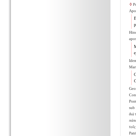
◊
Po
Apoc
E
p
Hin
apos
M
e
Ide
Mart
C
Geor
Con
Pont
sub
διὰ 
πάπα
τοῖς
Patr