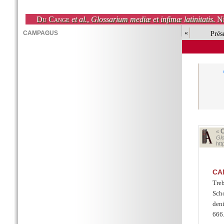
Du Cange
et al.
,
Glossarium mediæ et infimæ latinitatis
. N
«
Prés
«
Glo
ht
CA
Treb
Scho
deni
666