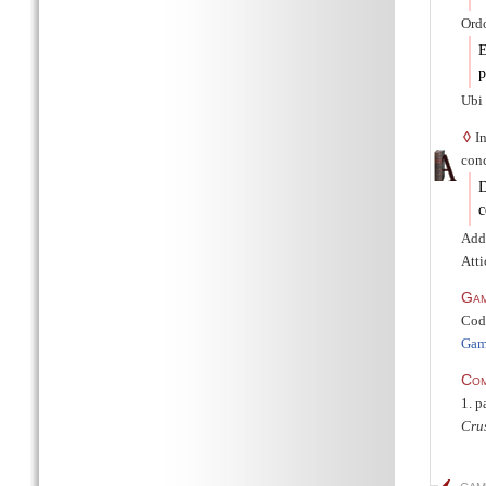
Ord
E
p
Ubi 
◊
In
conc
D
c
Add
Atti
Ga
Cod
Gam
Co
1. p
Cru