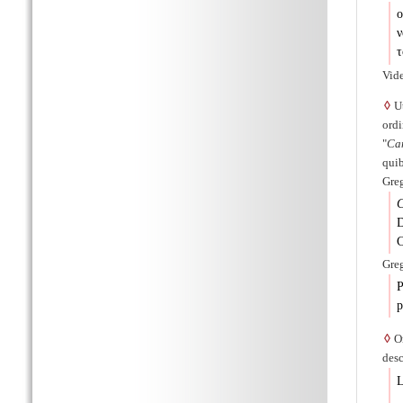
ο
ν
τ
Vide
◊
Ut
ordi
Ca
quib
Greg
C
D
C
Greg
P
p
◊
Om
desc
L
Q