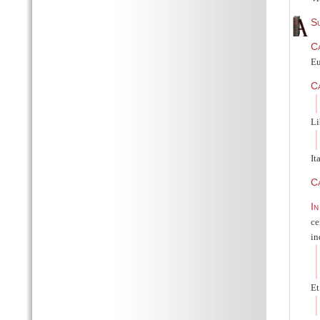
Su
C
Eu
C
Li
It
Ca
In
ce
in
Et