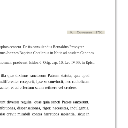
P.
Carpentier
, 1766.
ryphos censent. De iis consulendus Bernaldus Presbyter
ssimus Joannes Baptista Cotelerius in Notis ad eosdem Canones.
 normam præbeant. Isidor. 6. Orig. cap. 16. Leo IV. PP. in Epist.
 illa quæ diximus sanctorum Patrum statuta, quæ apud
ndifferenter receperit, ipse se convincit, nec catholicam
caciter, et ad effectum suum retinere vel credere.
unt diversæ regulæ, quas quia sancti Patres sanxerunt,
bitiones, dispensationes, rigor, necessitas, indulgentia,
iæ crevit mirabili contra hæreticos sapientia, sicut in