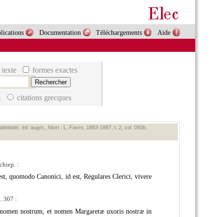
lications
Documentation
Téléchargements
Aide
 texte
formes exactes
s
citations grecques
tinitatis
, éd. augm., Niort : L. Favre, 1883‑1887, t. 2, col. 093b.
hiep. :
est, quomodo Canonici, id est, Regulares Clerici, vivere
. 307 :
od nomen nostrum, et nomen Margaretæ uxoris nostræ in