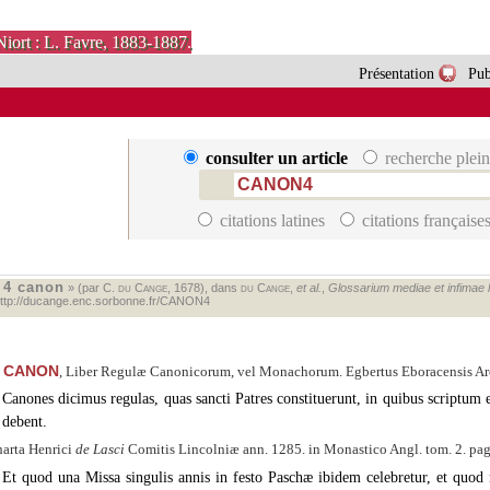
Niort : L. Favre, 1883-1887.
Présentation
Pub
consulter un article
recherche plein
citations latines
citations française
4 canon
«
» (par C.
du Cange
, 1678), dans
du Cange
,
et al.
,
Glossarium mediae et infimae la
ttp://ducange.enc.sorbonne.fr/CANON4
CANON
, Liber Regulæ Canonicorum, vel Monachorum. Egbertus Eboracensis Arc
Canones dicimus regulas, quas sancti Patres constituerunt, in quibus scriptum 
debent.
arta Henrici
de Lasci
Comitis Lincolniæ ann. 1285. in Monastico Angl. tom. 2. pag
Et quod una Missa singulis annis in festo Paschæ ibidem celebretur, et qu