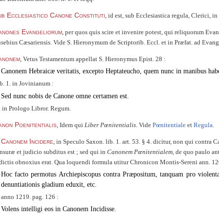
b Ecclesiastico Canone Constituti
, id est, sub Ecclesiastica regula, Clerici, i
anones Evangeliorum
, per quos quis scire et invenire potest, qui reliquorum Eva
sebius Cæsariensis. Vide S. Hieronymum de Scriptorib. Eccl. et in Præfat. ad Evangel.
anonem
, Vetus Testamentum appellat S. Hieronymus Epist. 28 :
Canonem Hebraicæ veritatis, excepto Heptateucho, quem nunc in manibus habeo
b. 1. in Jovinianum :
Sed nunc nobis de Canone omne certamen est.
a in Prologo Libror. Regum.
non Poenitentialis
, Idem qui
Liber Pœnitentialis
. Vide
Pœnitentiale
et
Regula
.
 Canonem Incidere
, in Speculo Saxon. lib. 1. art. 53. § 4. dicitur, non qui contra
nsuræ et judicio subditus est ; sed qui in
Canonem Pœnitentialem
, de quo paulo ant
dictis obnoxius erat. Qua loquendi formula utitur Chronicon Montis-Sereni ann. 12
Hoc facto permotus Archiepiscopus contra Præpositum, tanquam pro violenta
denuntiationis gladium eduxit, etc.
 anno 1219. pag. 126 :
Volens intelligi eos in Canonem Incidisse.