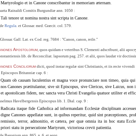
Martyrologio et in Canone conscribantur in memoriam æternam.
arta Rainaldi Comitis Burgundiæ ann. 1050 :
Tali tenore ut nomina nostra sint scripta in Canone.
ide
Regula
. et Glossar. med. Græcit. col. 579.
Glossar. Gall. Lat. ex Cod. reg. 7684 :
Canon, canon, reile.
anones Apostolorum
, quos quidam e veteribus S. Clementi adscribunt, alii apoc
nstantiensis lib. de Reconciliat. lapsorum pag. 257. et alii, quos laudat vir docti
anones Conciliorum
dicti, quod instar regulæ sint Christianis, et iis recte vivendi
 Episcopos Britanniæ cap. 6 :
Quam ob causam luculentius et magna voce pronunciare non timeo, quia qui
nos Canones prætitulantur, sive sit Episcopus, sive Clericus, sive Laicus, non i
et apostolicam fidem, nec sancta vera Christi Evangelia quatuor utiliter et effi
selmus Havelbergensis Episcopus lib. 1. Dial. cap. 9 :
Radicata itaque fide Catholica ad informandam Ecclesiæ disciplinam accesser
digne Canones appellatæ sunt, in quibus reperitur, quid sint præceptiones, prohi
remissio, terror, admonitio, et cætera, per quæ omnia ita in hoc statu Eccles
priori statu in persecutione Martyrum, victoriosa crevit patientia.
de Baronium ann. 865. n. 6. et seqq.