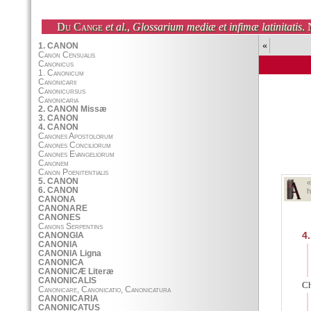
Du Cange
et al.
,
Glossarium mediæ et infimæ latinitatis
. 
«
h
4.
Ch