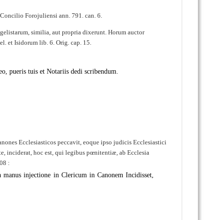
n Concilio Forojuliensi ann. 791. can. 6.
ngelistarum, similia, aut propria dixerunt. Horum auctor
 et Isidorum lib. 6. Orig. cap. 15.
, pueris tuis et Notariis dedi scribendum.
 Canones Ecclesiasticos peccavit, eoque ipso judicis Ecclesiastici
e, inciderat, hoc est, qui legibus pœnitentiæ, ab Ecclesia
08 :
 manus injectione in Clericum in Canonem Incidisset,