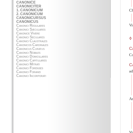
Ch
V
◊
C
Co
C
ad
An
Vi