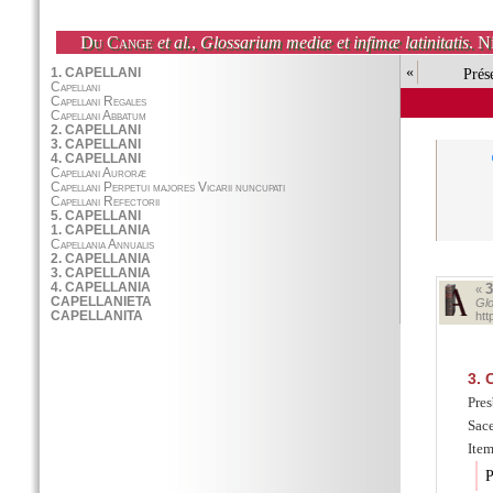
Du Cange
et al.
,
Glossarium mediæ et infimæ latinitatis
. N
«
Prés
«
Glo
ht
3.
C
Pres
Sac
Item
P