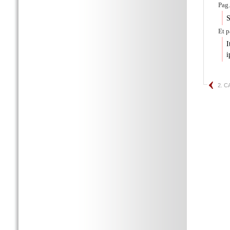
Pag.
S
Et p
I
i
2. 