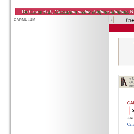
Du Cange
et al.
,
Glossarium mediæ et infimæ latinitatis
. N
«
Prés
«
Glo
ht
CA
S
Ali
Car