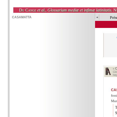
Du Cange
et al.
,
Glossarium mediæ et infimæ latinitatis
. N
«
Prés
«
Glo
ht
CA
foss
Mura
T
S