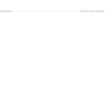
©
École des chartes
.
VATERIUS