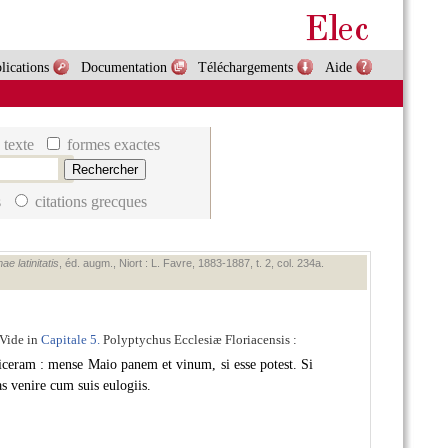
lications
Documentation
Téléchargements
Aide
 texte
formes exactes
s
citations grecques
e latinitatis
, éd. augm., Niort : L. Favre, 1883‑1887, t. 2, col. 234a.
 Vide in
Capitale 5.
Polyptychus Ecclesiæ Floriacensis :
iceram : mense Maio panem et vinum, si esse potest. Si
as venire cum suis eulogiis.