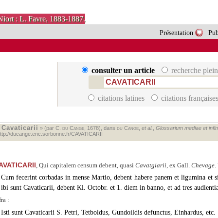
Niort : L. Favre, 1883-1887.
Présentation
Pub
consulter un article
recherche plein
citations latines
citations française
Cavaticarii
«
» (par C.
du Cange
, 1678), dans
du Cange
,
et al.
,
Glossarium mediae et infima
ttp://ducange.enc.sorbonne.fr/CAVATICARII
AVATICARII
, Qui capitalem censum debent, quasi
Cavatgiarii
, ex Gall.
Chevage
.
Cum fecerint corbadas in mense Martio, debent habere panem et ligumina et s
ibi sunt Cavaticarii, debent Kl. Octobr. et 1. diem in banno, et ad tres audienti
fra :
Isti sunt Cavaticarii S. Petri, Tetboldus, Gundoildis defunctus, Einhardus, etc.