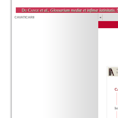
Du Cange
et al.
,
Glossarium mediæ et infimæ latinitatis
. 
«
h
C
In