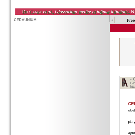
Du Cange
et al.
,
Glossarium mediæ et infimæ latinitatis
. N
«
Prés
«
Glo
ht
CE
obe
pin
apu