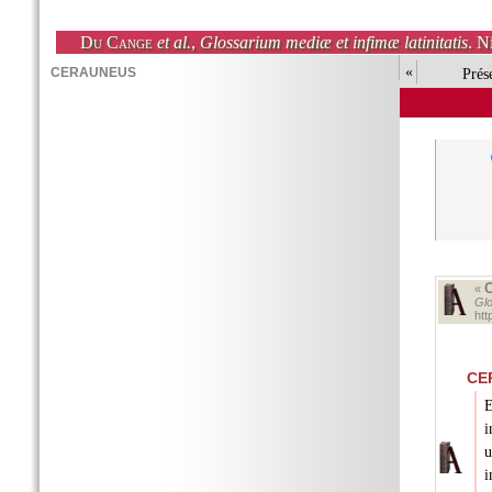
Du Cange
et al.
,
Glossarium mediæ et infimæ latinitatis
. N
«
Prés
«
Glo
ht
CE
E
i
u
i