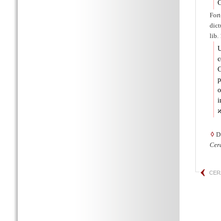
C
For
dict
lib.
U
c
C
p
o
i
ϰ
◊
D
Cer
CER