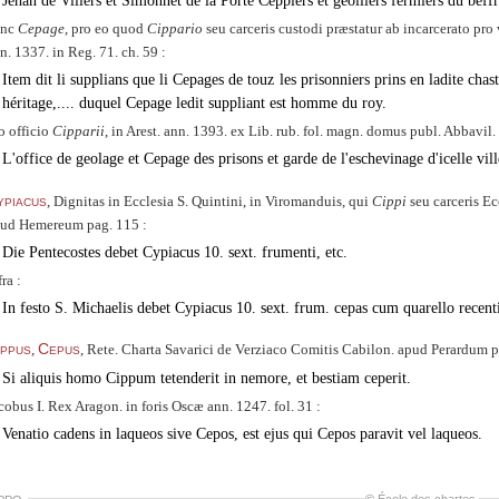
Jehan de Villers et Simonnet de la Porte Ceppiers et geolliers fermiers du bef
inc
Cepage
, pro eo quod
Cippario
seu carceris custodi præstatur ab incarcerato pro 
n. 1337. in Reg. 71. ch. 59 :
Item dit li supplians que li Cepages de touz les prisonniers prins en ladite chas
héritage,.... duquel Cepage ledit suppliant est homme du roy.
o officio
Cipparii
, in Arest. ann. 1393. ex Lib. rub. fol. magn. domus publ. Abbavil. 
L'office de geolage et Cepage des prisons et garde de l'eschevinage d'icelle vill
ypiacus
, Dignitas in Ecclesia S. Quintini, in Viromanduis, qui
Cippi
seu carceris Ec
ud Hemereum pag. 115 :
Die Pentecostes debet Cypiacus 10. sext. frumenti, etc.
fra :
In festo S. Michaelis debet Cypiacus 10. sext. frum. cepas cum quarello recenti
ippus
Cepus
,
, Rete. Charta Savarici de Verziaco Comitis Cabilon. apud Perardum p
Si aliquis homo Cippum tetenderit in nemore, et bestiam ceperit.
cobus I. Rex Aragon. in foris Oscæ ann. 1247. fol. 31 :
Venatio cadens in laqueos sive Cepos, est ejus qui Cepos paravit vel laqueos.