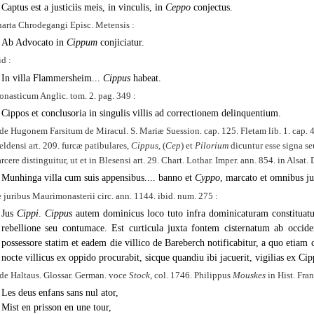
Captus est a justiciis meis, in vinculis, in
Ceppo
conjectus.
arta Chrodegangi Episc. Metensis :
Ab Advocato in
Cippum
conjiciatur.
id :
In villa Flammersheim...
Cippus
habeat.
nasticum Anglic. tom. 2. pag. 349 :
Cippos et conclusoria in singulis villis ad correctionem delinquentium.
de Hugonem Farsitum de Miracul. S. Mariæ Suession. cap. 125. Fletam lib. 1. cap. 42. 
ldensi art. 209. furcæ patibulares,
Cippus
, (
Cep
) et
Pilorium
dicuntur esse signa seu
rcere distinguitur, ut et in Blesensi art. 29. Chart. Lothar. Imper. ann. 854. in Alsat
Munhinga villa cum suis appensibus.... banno et
Cyppo
, marcato et omnibus jus
 juribus Maurimonasterii circ. ann. 1144. ibid. num. 275 :
Jus
Cippi
.
Cippus
autem dominicus loco tuto infra dominicaturam constituatur
rebellione seu contumace. Est curticula juxta fontem cisternatum ab occiden
possessore statim et eadem die villico de Bareberch notificabitur, a quo etiam
nocte villicus ex oppido procurabit, sicque quandiu ibi jacuerit, vigilias ex C
de Haltaus. Glossar. German. voce
Stock
, col. 1746. Philippus
Mouskes
in Hist. Fra
Les deus enfans sans nul ator,
Mist en prisson en une tour,