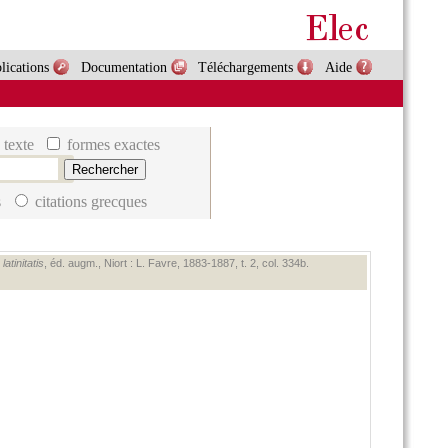
lications
Documentation
Téléchargements
Aide
 texte
formes exactes
s
citations grecques
atinitatis
, éd. augm., Niort : L. Favre, 1883‑1887, t. 2, col. 334b.