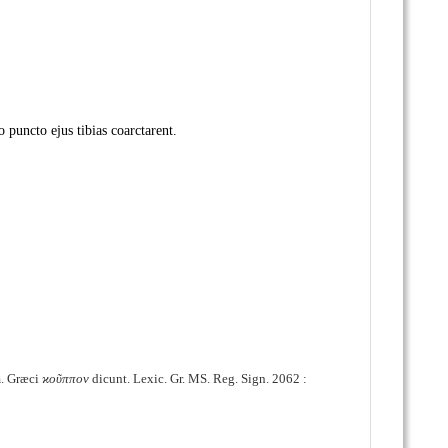
 puncto ejus tibias coarctarent.
m. Græci
ϰοῦππον
dicunt. Lexic. Gr. MS. Reg. Sign. 2062 :