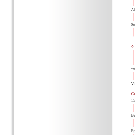
Al
Su
◊
ve
V
C
15
Ba
Ep