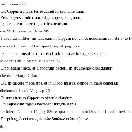
rsus memoriales :
Est Cippus truncus, terræ cumulus, monumentum,
Petra tegens cimiterium, Cippus quoque lignum,
Quo captivorum vestigia stricta tenentur.
ssio SS. Chrysanti et Dariæ MS. :
Tunc irati milites, mittunt eum in Cippum novum et nodosissimum, ita ut tertio
ssio sancti Lupercii Mart. apud Bosquet. pag. 165 :
Deinde eum jussit in carcerem trudi, et in arcto Cippo extendi.
 Audoenus
lib. 2. Vitæ S. Eligii cap. 77 :
Cippi etiam fracti, et claudorum bacterii in argumento ostenduntur.
tkerus in Martyr. 2. Jan. :
Diu in carcere maceratus, et in Cippo missus, deinde in mare demersus,
dhelmus de Laude Virg. cap. 25 :
Et suras iterum Cipporum vincula claudunt,
Cruraque cum rigidis nectebant turgida lignis.
de Orderic. Vital. lib. 11. pag. 826. et quæ annotamus in Dissertat. 19. ad Joinvilla
Ζητρείοις, ὁ ϰοῦππος, τὸ τῶν δούλων ϰολαστήριον.
ibi :