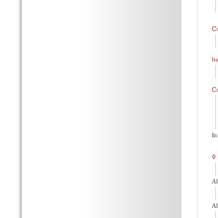
Ci
In
Ci
In
◊
Al
Al