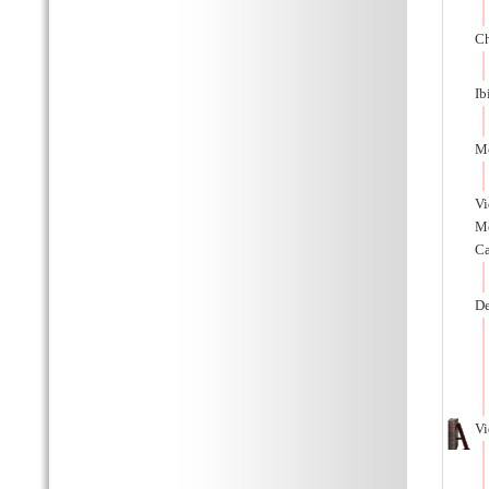
Ch
Ib
Mo
Vi
Me
Ca
De
Vi