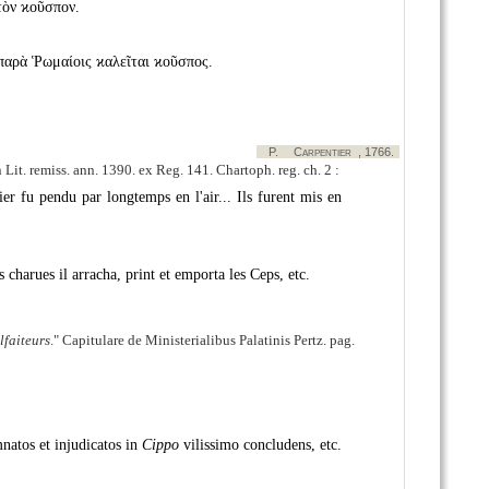
τὸν ϰοῦσπον.
 παρὰ Ῥωμαίοις ϰαλεῖται ϰοῦσπος.
P.
Carpentier
, 1766.
n Lit. remiss. ann. 1390. ex Reg. 141. Chartoph. reg. ch. 2 :
er fu pendu par longtemps en l'air... Ils furent mis en
charues il arracha, print et emporta les Ceps, etc.
lfaiteurs
.
Capitulare de Ministerialibus Palatinis Pertz. pag.
mnatos et injudicatos in
Cippo
vilissimo concludens, etc.