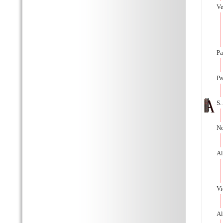
Ve
Pa
Pa
S.
No
Al
Vi
Al