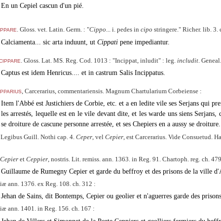
En un Cepiel cascun d'un pié.
ppare
. Gloss. vet. Latin. Germ. :
Cippo
... i. pedes in
cipo
stringere.
Richer. lib. 3. 
Calciamenta... sic arta induunt, ut
Cippati
pene impediantur.
cippare
. Gloss. Lat. MS. Reg. Cod. 1013 :
Incippat, inludit
: leg.
includit
. Geneal.
Captus est idem Henricus.... et in castrum Salis Incippatus.
pparius
, Carcerarius, commentariensis. Magnum Chartularium Corbeiense :
Item l'Abbé est Justichiers de Corbie, etc. et a en ledite vile ses Serjans qui p
les arrestés, lequelle est en le vile devant dite, et les warde uns siens Serjans,
se droiture de cascune personne arrestée, et ses Chepiers en a aussy se droiture.
 Legibus Guill. Nothi cap. 4.
Ceper
, vel
Cepier
, est Carcerarius. Vide Consuetud. Han
Cepier
et
Ceppier
, nostris. Lit. remiss. ann. 1363. in Reg. 91. Chartoph. reg. ch. 479
Guillaume de Rumegny Cepier et garde du beffroy et des prisons de la ville d
iæ ann. 1376. ex Reg. 108. ch. 312 :
Jehan de Sains, dit Bontemps, Cepier ou geolier et n'aguerres garde des prisons
iæ ann. 1401. in Reg. 156. ch. 167 :