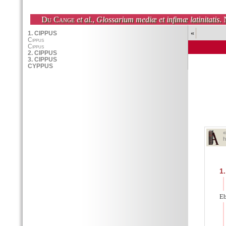
Du Cange
et al.
,
Glossarium mediæ et infimæ latinitatis
. 
«
h
1.
Eb