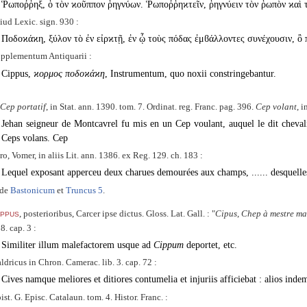
Ῥωποῤῥηξ, ὁ τὸν ϰοῦππον ῥηγνύων. Ῥωποῤῥηϰτεῖν, ῥηγνύειν τὸν ῥωπὸν ϰαὶ 
iud Lexic. sign. 930 :
Ποδοϰάϰη, ξύλον τὸ ἐν εἰρϰτῇ, ἐν ᾧ τοὺς πόδας ἐμϐάλλοντες συνέχουσιν, ὂ
pplementum Antiquarii :
Cippus,
ϰορμος ποδοϰάϰη
, Instrumentum, quo noxii constringebantur.
Cep portatif
, in Stat. ann. 1390. tom. 7. Ordinat. reg. Franc. pag. 396.
Cep volant
, i
Jehan seigneur de Montcavrel fu mis en un Cep voulant, auquel le dit chevali
Ceps volans. Cep
ro, Vomer, in aliis Lit. ann. 1386. ex Reg. 129. ch. 183 :
Lequel exposant apperceu deux charues demourées aux champs, ...... desquelles 
ide
Bastonicum
et
Truncus 5
.
ippus
, posterioribus, Carcer ipse dictus. Gloss. Lat. Gall. :
Cipus
,
Chep à mestre ma
8. cap. 3 :
Similiter illum malefactorem usque ad
Cippum
deportet, etc.
ldricus in Chron. Camerac. lib. 3. cap. 72 :
Cives namque meliores et ditiores contumelia et injuriis afficiebat : alios inde
ist. G. Episc. Catalaun. tom. 4. Histor. Franc. :