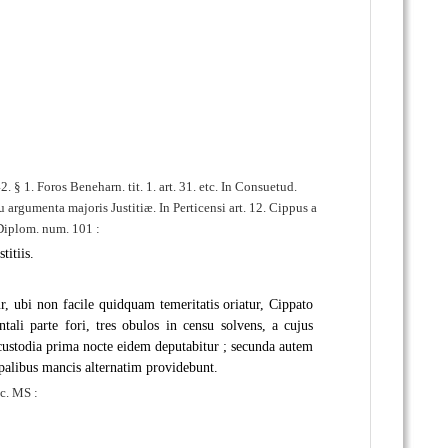
§ 1. Foros Beneharn. tit. 1. art. 31. etc. In Consuetud.
 argumenta majoris Justitiæ. In Perticensi art. 12. Cippus a
. Diplom. num. 101 :
titiis.
, ubi non facile quidquam temeritatis oriatur, Cippato
tali parte fori, tres obulos in censu solvens, a cujus
 custodia prima nocte eidem deputabitur ; secunda autem
ippalibus mancis alternatim providebunt.
nc. MS :