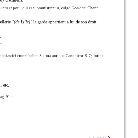
froy d'Amiens.
victu et potu, qui ei subministrantur, vulgo
Geolage
. Charta
tellerie
(de Lille)
la garde appartient a lui de son droit
:
e.
clesiastici curam habet. Statuta antiqua Canonicor. S. Quintini
, etc.
ag. 91 :