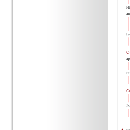
H
an
Pr
C
ap
In
C
Ja