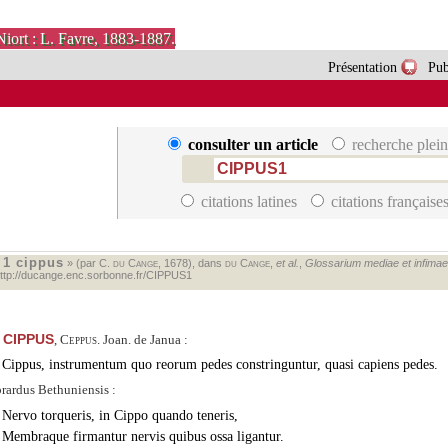
Niort : L. Favre, 1883-1887.
Présentation
Pub
consulter un article
recherche plein
citations latines
citations française
1 cippus
«
» (par C.
du Cange
, 1678), dans
du Cange
,
et al.
,
Glossarium mediae et infimae l
ttp://ducange.enc.sorbonne.fr/CIPPUS1
CIPPUS
,
Ceppus.
Joan. de Janua :
Cippus, instrumentum quo reorum pedes constringuntur, quasi capiens pedes.
rardus Bethuniensis :
Nervo torqueris, in Cippo quando teneris,
Membraque firmantur nervis quibus ossa ligantur.