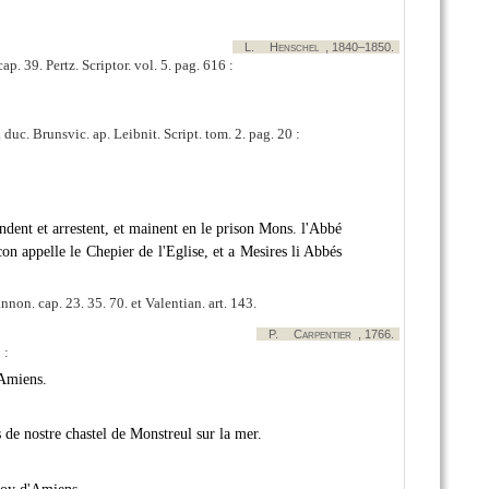
L.
Henschel
, 1840–1850.
cap. 39. Pertz. Scriptor. vol. 5. pag. 616 :
 duc. Brunsvic. ap. Leibnit. Script. tom. 2. pag. 20 :
rendent et arrestent, et mainent en le prison Mons. l'Abbé
 con appelle le Chepier de l'Eglise, et a Mesires li Abbés
non. cap. 23. 35. 70. et Valentian. art. 143.
P.
Carpentier
, 1766.
 :
'Amiens.
 de nostre chastel de Monstreul sur la mer.