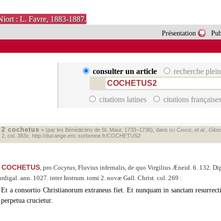
Niort : L. Favre, 1883-1887.
Présentation
Pub
consulter un article
recherche plein
citations latines
citations française
2 cochetus
«
» (par les Bénédictins de St. Maur, 1733–1736), dans
du Cange
,
et al.
,
Gloss
. 2, col. 383c.
http://ducange.enc.sorbonne.fr/COCHETUS2
COCHETUS
, pro
Cocytus
, Fluvius infernalis, de quo Virgilius Æneid. 6. 132. 
rdigal. ann. 1027. inter Instrum. tomi 2. novæ Gall. Christ. col. 269 :
Et a consortio Christianorum extraneus fiet. Et nunquam in sanctam resurrect
perpetua crucietur.