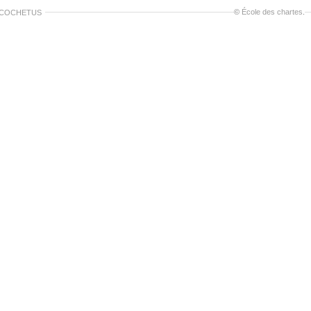
©
École des chartes
.
 COCHETUS