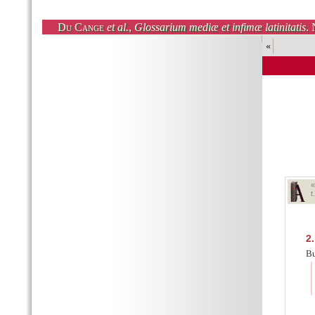
Du Cange
et al.
,
Glossarium mediæ et infimæ latinitatis
. 
«
t
2.
Bu