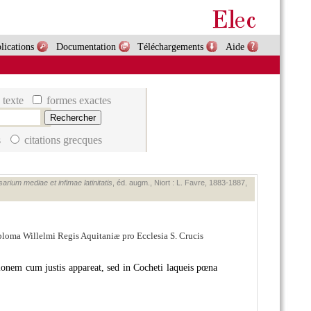
lications
Documentation
Téléchargements
Aide
 texte
formes exactes
s
citations grecques
arium mediae et infimae latinitatis
, éd. augm., Niort : L. Favre, 1883‑1887,
Diploma Willelmi Regis Aquitaniæ pro Ecclesia S. Crucis
ionem cum justis appareat, sed in Cocheti laqueis pœna