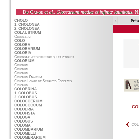
Du Cange
et al.
,
Glossarium mediæ et infimæ latinitatis
. N
«
Prés
«
Glo
ht
CO
COL