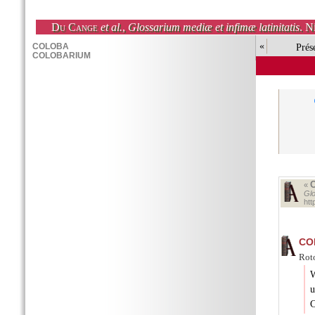
Du Cange
et al.
,
Glossarium mediæ et infimæ latinitatis
. N
«
Prés
«
Glo
ht
CO
Roto
W
u
C