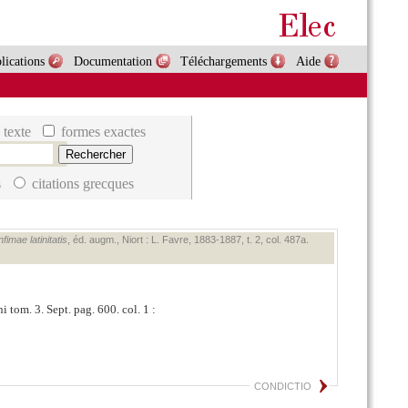
lications
Documentation
Téléchargements
Aide
 texte
formes exactes
s
citations grecques
imae latinitatis
, éd. augm., Niort : L. Favre, 1883‑1887, t. 2, col. 487a.
i tom. 3. Sept. pag. 600. col. 1 :
CONDICTIO