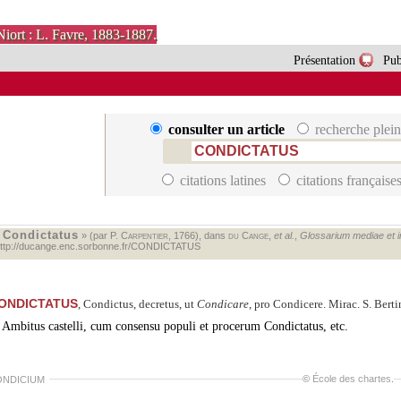
Niort : L. Favre, 1883-1887.
Présentation
Pub
consulter un article
recherche plein
citations latines
citations française
Condictatus
«
» (par P.
Carpentier
, 1766), dans
du Cange
,
et al.
,
Glossarium mediae et inf
ttp://ducange.enc.sorbonne.fr/CONDICTATUS
ONDICTATUS
, Condictus, decretus, ut
Condicare
, pro Condicere. Mirac. S. Bertin
Ambitus castelli, cum consensu populi et procerum Condictatus, etc.
©
École des chartes
.
NDICIUM