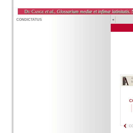
Du Cange
et al.
,
Glossarium mediæ et infimæ latinitatis
. 
«
h
C
CO