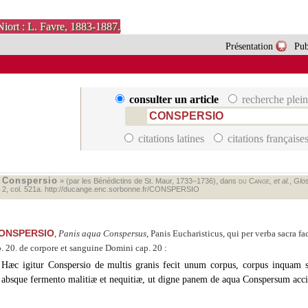
Niort : L. Favre, 1883-1887.
Présentation
Pub
consulter un article
recherche plein
citations latines
citations française
Conspersio
«
» (par les Bénédictins de St. Maur, 1733–1736), dans
du Cange
,
et al.
,
Glos
. 2, col. 521a.
http://ducange.enc.sorbonne.fr/CONSPERSIO
ONSPERSIO
,
Panis aqua Conspersus
, Panis Eucharisticus, qui per verba sacra f
b. 20. de corpore et sanguine Domini cap. 20 :
Hæc igitur Conspersio de multis granis fecit unum corpus, corpus inquam sin
absque fermento malitiæ et nequitiæ,
ut digne panem de aqua Conspersum acci