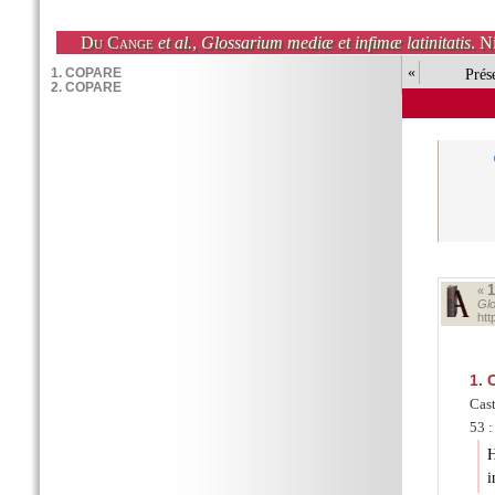
Du Cange
et al.
,
Glossarium mediæ et infimæ latinitatis
. N
«
Prés
«
Glo
ht
1.
C
Cast
53 :
H
i