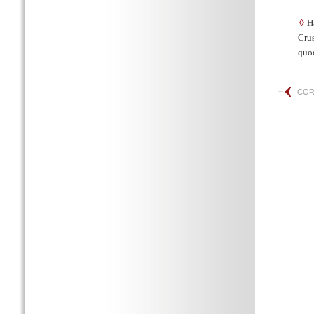
◊
H
Cru
quo
COP