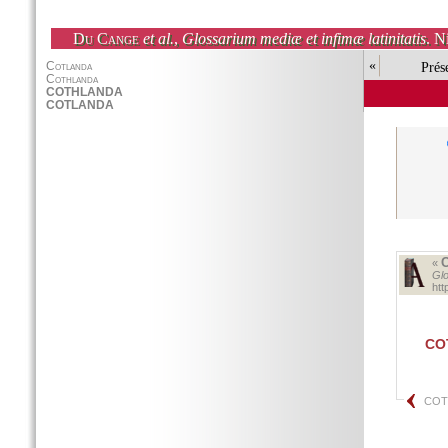
Du Cange
et al.
,
Glossarium mediæ et infimæ latinitatis
. N
«
Prés
«
Glo
ht
CO
COT