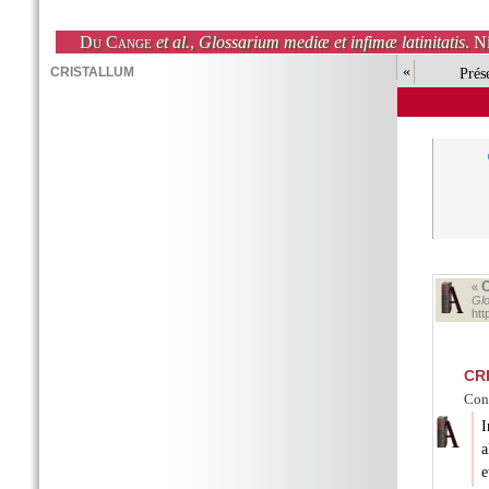
Du Cange
et al.
,
Glossarium mediæ et infimæ latinitatis
. N
«
Prés
«
Glo
ht
CR
Cons
I
a
e