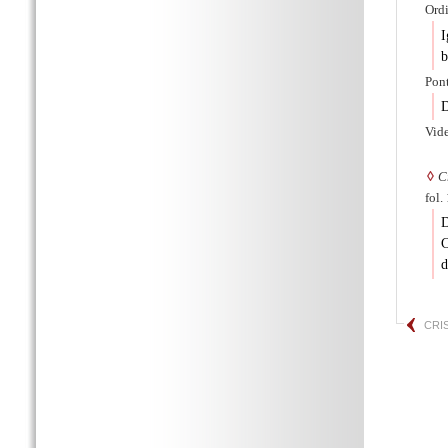
Ordi
I
b
Pont
D
Vid
◊
C
fol.
D
C
d
CRI