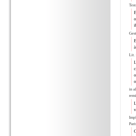
Test
E
o
i
Gest
E
à
Lit.
L
c
o
o
in a
remi
L
v
Impl
Paris
C