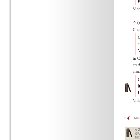
K
Vid
◊
Qu
Char
C
s
V
in C
en 
ann.
Q
l
D
Vide
DAN
«
Glo
ht