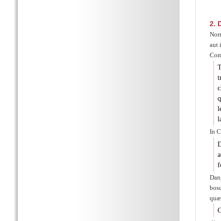
2.
D
Nor
aut 
Comp
T
t
c
q
l
l
In C
D
a
f
Dan
bos
quæ 
C