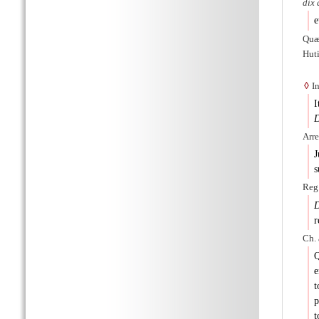
dix
e
Quæ 
Huti
◊
In
I
D
Arre
J
s
Reg.
D
r
Ch. 
Q
e
t
p
t