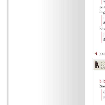
n
deni
Reg.
L
d
Aliæ
I
d
3. D
«
Glo
ht
5.
D
Détr
C
r