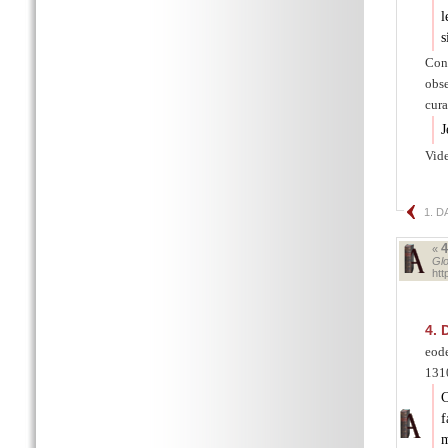
l
s
Con
obs
cura
J
Vide
1. 
«
Glo
ht
4.
D
eode
1310
C
f
m