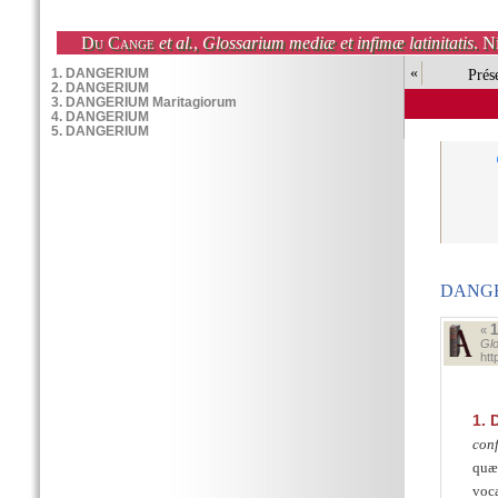
Du Cange
et al.
,
Glossarium mediæ et infimæ latinitatis
. N
«
Prés
DANGE
«
Glo
ht
1.
D
conf
quæ,
voca