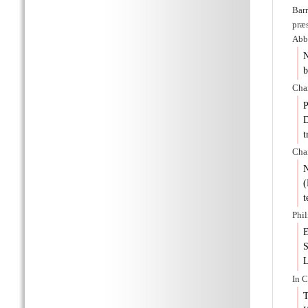
Barr
præ
Abb
N
b
Char
P
D
t
Char
N
(
t
Phi
E
S
L
In 
T